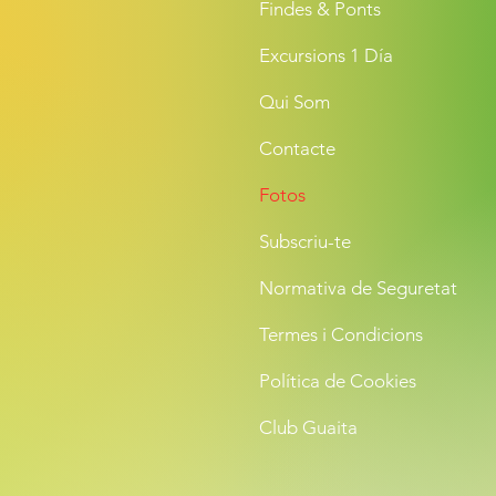
Findes & Ponts
Excursions 1 Día
Qui Som
Contacte
Fotos
Subscriu-te
Normativa de Seguretat
Termes i Condicions
Política de Cookies
Club Guaita