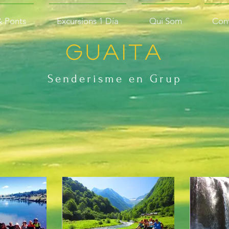
& Ponts
Excursions 1 Día
Qui Som
Con
Guaita
Senderisme en
Grup