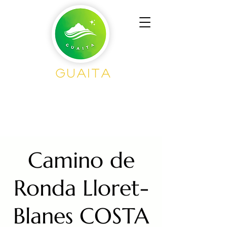
GUAITA
Senderism
o en
Grupo
Camino de
Ronda Lloret-
Blanes COSTA