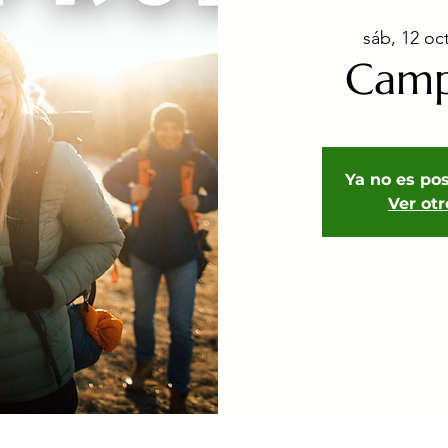
sáb, 12 oc
Cam
Ya no es pos
Ver ot