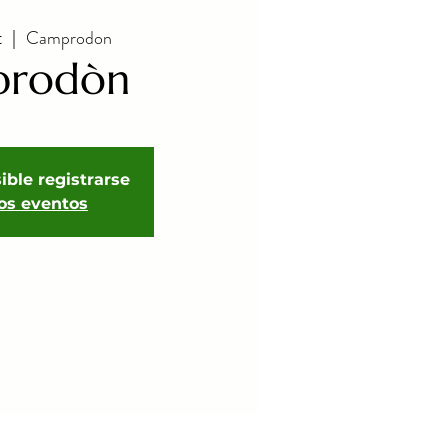
Camprodon
t
  |  
prodòn
ible registrarse
ros eventos