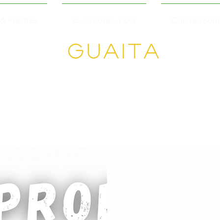
 & Puentes
Excursiones 1 Día
Quienes Som
GUAITA
Senderism
o en
Grupo