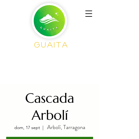
GUAITA
Senderism
o en
Grupo
Cascada
Arbolí
Arbolí, Tarragona
dom, 17 sept
  |  