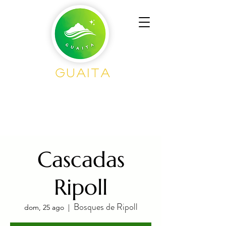
GUAITA
Senderism
o en
Grupo
Cascadas
Ripoll
Bosques de Ripoll
dom, 25 ago
  |  