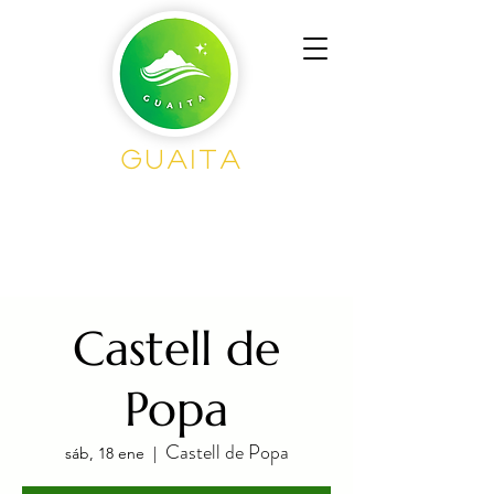
GUAITA
Senderism
o en
Grupo
Castell de
Popa
Castell de Popa
sáb, 18 ene
  |  