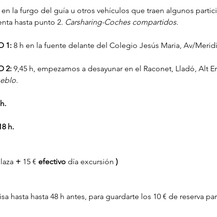
r en la furgo del guía u otros vehículos que traen algunos parti
enta hasta punto 2. 
Carsharing-Coches compartidos.
 1:
 8 h en la fuente delante del Colegio Jesús Maria, Av/Meridi
 2:
 9,45 h, empezamos a desayunar en el Raconet, Lladó, Alt 
ueblo.
h.
8 h.
laza 
+
 15 € 
efectivo
 día excursión 
)
isa hasta hasta 48 h antes, para guardarte los 10 € de reserva par