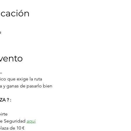
icación
a
vento
..
sico que exige la ruta
a y ganas de pasarlo bien
A ? :
irte
de Seguridad 
aquí
laza de 10 € 