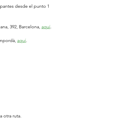
cipantes desde el punto 1 
ana, 392, Barcelona, 
aquí
.
Empordà, 
aquí
.
a otra ruta.