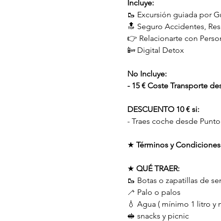
Incluye:
🥾 Excursión guiada por G
🔝 Seguro Accidentes, Resp
👉 Relacionarte con Perso
📴 Digital Detox
No Incluye:
- 15 € Coste Transporte de
DESCUENTO 10 € si:
- Traes coche desde Punto
★ 
Términos y Condiciones
★ 
QUÉ TRAER:
🥾 Botas o zapatillas de s
🦯 Palo o palos
💧 Agua ( mínimo 1 litro y 
🥪 snacks y picnic