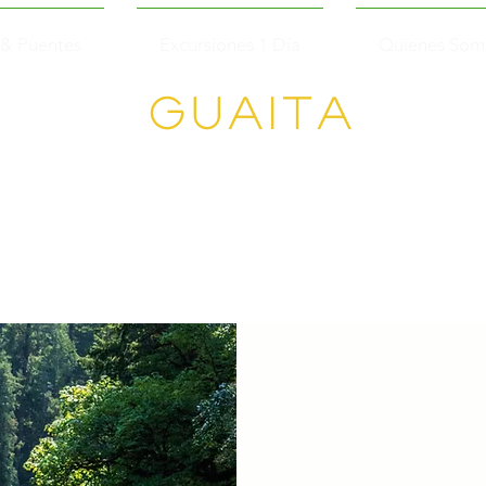
 & Puentes
Excursiones 1 Día
Quienes Som
GUAITA
Senderism
o en
Grupo