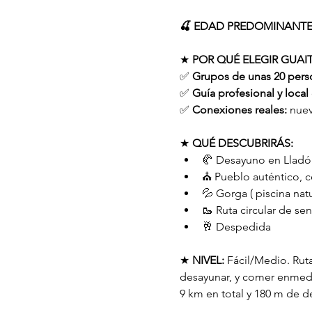
🍒 EDAD PREDOMINANTE E
★ 
POR QUÉ ELEGIR GUAIT
✅ 
Grupos de unas 20 pers
✅ 
Guía profesional y local
✅ 
Conexiones reales:
 nue
★ 
QUÉ DESCUBRIRÁS:
🥐 Desayuno en Lladó
⛪️ Pueblo auténtico, c
💦 Gorga ( piscina natu
🥾 Ruta circular de se
🥂 Despedida 
★ 
NIVEL:
 Fácil/Medio. Ruta
desayunar, y comer enmedi
9 km en total y 180 m de de