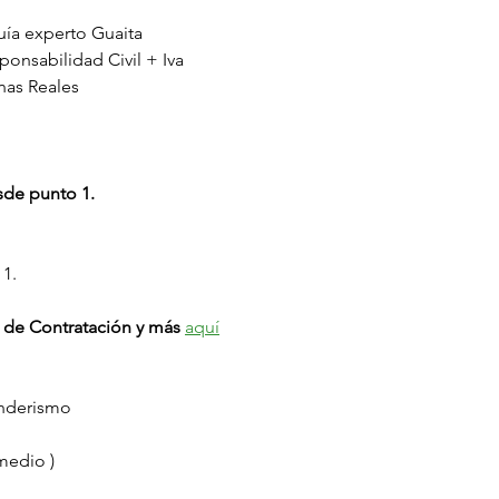
uía experto Guaita
onsabilidad Civil + Iva
nas Reales
sde punto 1.
 1.
 de Contratación y más
aquí
enderismo
medio )