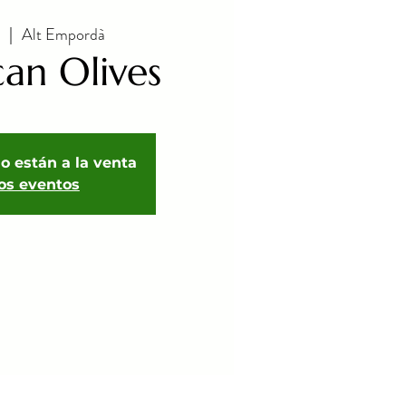
Alt Empordà
  |  
an Olives
o están a la venta
ros eventos