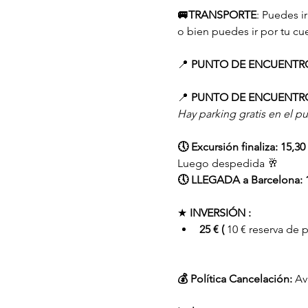
🚐TRANSPORTE
: Puedes i
o bien puedes ir por tu cu
📍 
PUNTO DE ENCUENTRO
📍 
PUNTO DE ENCUENTRO
Hay parking gratis
en el p
🕔 Excursión finaliza: 15,30 
Luego despedida 🥂
🕔 LLEGADA a Barcelona: 1
★ 
INVERSIÓN :
25 € (
 10 € reserva de p
💰 Política Cancelación:
 Av