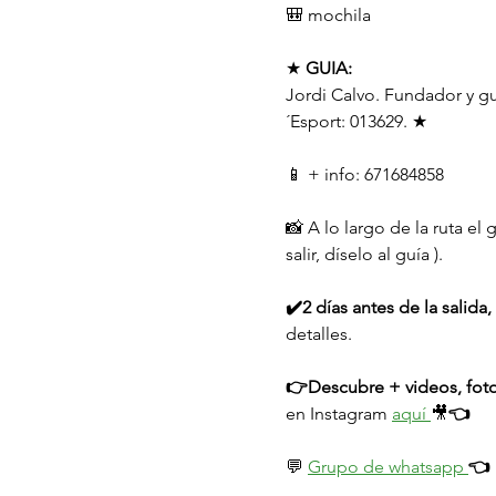
🎒 mochila
★ 
GUIA:
Jordi Calvo. Fundador y g
´Esport: 013629. ★
📱 + info: 671684858
📸 A lo largo de la ruta el
salir, díselo al guía ).
✔️2 días antes de la salid
detalles.
👉Descubre + videos, foto
en Instagram 
aquí 
🎥
👈
💬 
Grupo de whatsapp 
👈 