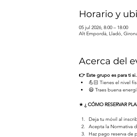
Horario y ub
05 jul 2026, 8:00 – 18:00
Alt Empordà, Lladó, Giron
Acerca del e
👉 Este grupo es para ti si.
💪🏻 Tienes el nivel fí
😃 Traes buena energí
★ 
¿ CÓMO RESERVAR PLAZ
Deja tu móvil al inscrib
Acepta la Normativa 
Haz pago reserva de p