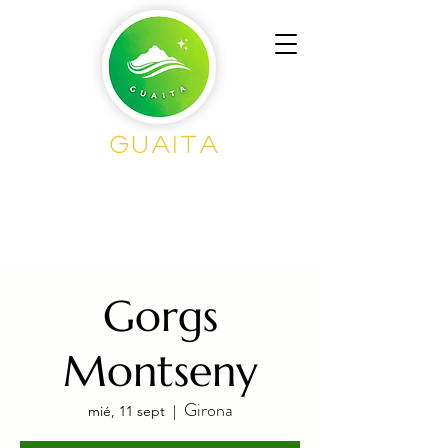
GUAITA
Senderism
o en
Grupo
Gorgs
Montseny
Girona
mié, 11 sept
  |  