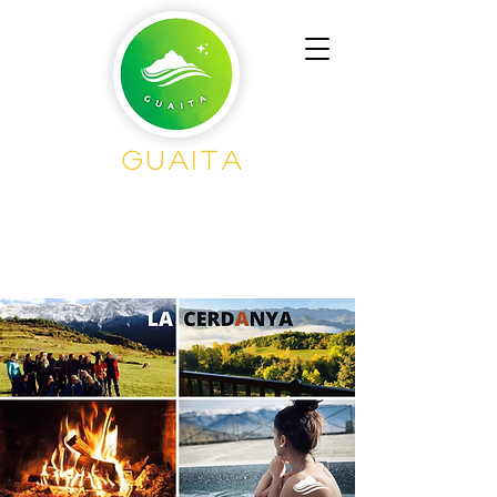
GUAITA
Senderism
o en
Grupo