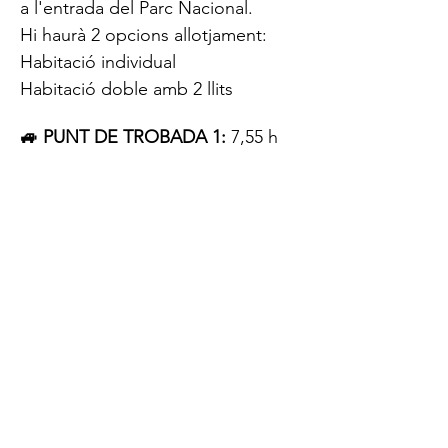
a l'entrada del Parc Nacional.
Hi haurà 2 opcions allotjament:
Habitació individual
Habitació doble amb 2 llits
🚙 PUNT DE TROBADA 1:
 7,55 h 
Avinguda Diagonal, 696, 
Barcelona.
🥐 PUNT DE TROBADA 2:
 10 h, 
Bar a Ponts.
Les persones que vénen directes 
poden ajuntar-se en un cotxe.
★ GUIA: J
ordi Calvo. Fundador i 
guia de Guaita ★ Guia titulat TD2 
Mitja Muntanya i inscrit al Consell 