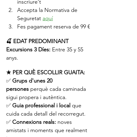
inscriure't
Accepta la Normativa de 
Seguretat 
aquí
Fes pagament reserva de 99 € 
🍒 EDAT PREDOMINANT 
Excursions 3 Díes:
 Entre 35 y 55 
anys.
★ PER QUÈ ESCOLLIR GUAITA:
✅ 
Grups d'unes 20 
persones
 perquè cada caminada 
sigui propera i autèntica.
✅ 
Guia professional i local
 que 
cuida cada detall del recorregut.
✅ 
Connexions reals:
 noves 
amistats i moments que realment 