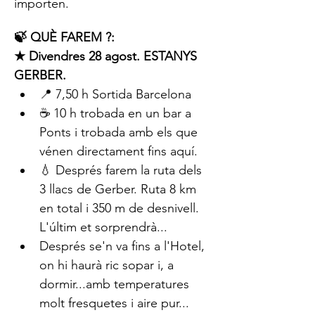
importen.
🍃 QUÈ FAREM ?:
★ Divendres 28 agost. ESTANYS 
GERBER.
📍 7,50 h Sortida Barcelona
☕️ 10 h trobada en un bar a 
Ponts i trobada amb els que 
vénen directament fins aquí.
💧 Després farem la ruta dels 
3 llacs de Gerber. Ruta 8 km 
en total i 350 m de desnivell. 
L'últim et sorprendrà...
Després se'n va fins a l'Hotel, 
on hi haurà ric sopar i, a 
dormir...amb temperatures 
molt fresquetes i aire pur...