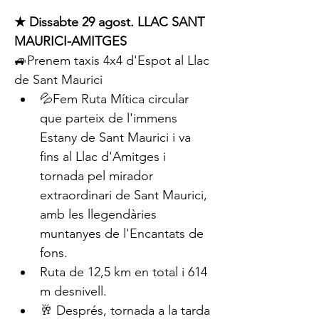
★ Dissabte 29 agost. LLAC SANT 
MAURICI-AMITGES
🚙Prenem taxis 4x4 d'Espot al Llac 
de Sant Maurici
💦Fem Ruta Mítica circular 
que parteix de l'immens 
Estany de Sant Maurici i va 
fins al Llac d'Amitges i 
tornada pel mirador 
extraordinari de Sant Maurici, 
amb les llegendàries 
muntanyes de l'Encantats de 
fons.
Ruta de 12,5 km en total i 614 
m desnivell.
🥂 Després, tornada a la tarda 