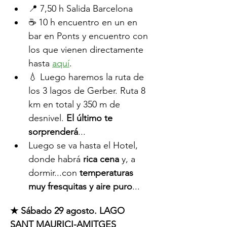
📍 7,50 h Salida Barcelona
☕️ 10 h encuentro en un en 
bar en Ponts y encuentro con 
los que vienen directamente 
hasta 
aquí
.
💧 Luego haremos la ruta de 
los 3 lagos de Gerber. Ruta 8 
km en total y 350 m de 
desnivel. 
El último te 
sorprenderá
...
Luego se va hasta el Hotel, 
donde habrá 
rica cena
 y, a 
dormir...con 
temperaturas 
muy fresquitas y aire puro
...
★ Sábado 29 agosto. LAGO 
SANT MAURICI-AMITGES