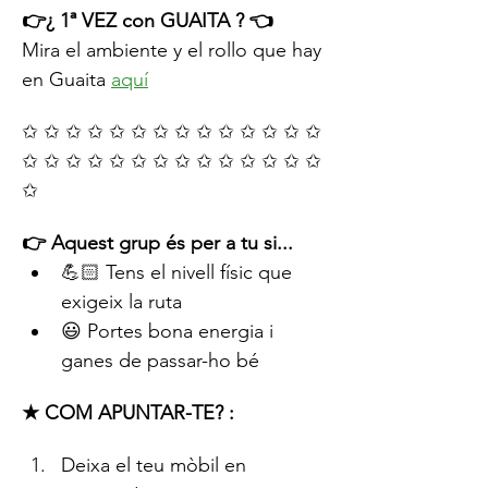
👉¿ 1ª VEZ con GUAITA ? 👈
Mira el ambiente y el rollo que hay 
en Guaita 
aquí
✩ ✩ ✩ ✩ ✩ ✩ ✩ ✩ ✩ ✩ ✩ ✩ ✩ ✩ 
✩ ✩ ✩ ✩ ✩ ✩ ✩ ✩ ✩ ✩ ✩ ✩ ✩ ✩ 
✩
👉 Aquest grup és per a tu si...
💪🏻 Tens el nivell físic que 
exigeix ​​la ruta
😃 Portes bona energia i 
ganes de passar-ho bé
★
COM APUNTAR-TE? :
Deixa el teu mòbil en 