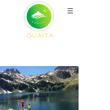
GUAITA
Senderism
o en
Grupo