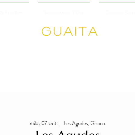
 & Puentes
Excursiones 1 Día
Quienes Som
GUAITA
Senderism
o en
Grupo
Les Agudes, Girona
sáb, 07 oct
  |  