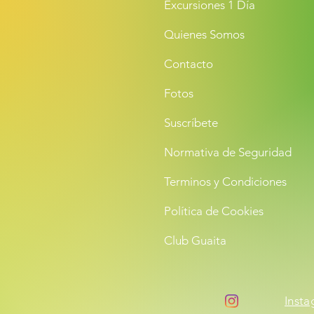
Excursiones 1 Día
Quienes Somos
Contacto
Fotos
Suscríbete
Normativa de Seguridad
Terminos y Condiciones
Política de Cookies
Club Guaita
Inst