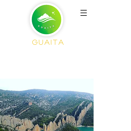
GUAITA
Senderism
o en
Grupo