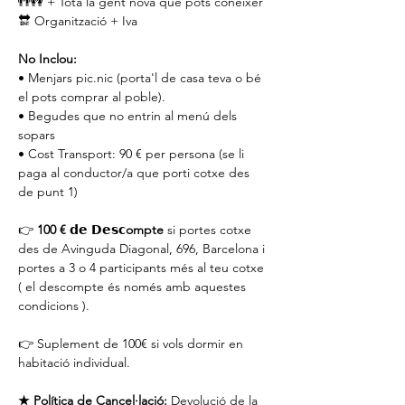
👬👭 + Tota la gent nova que pots conèixer
🔛 Organització + Iva
No Inclou:
• Menjars pic.nic (porta'l de casa teva o bé 
el pots comprar al poble).
• Begudes que no entrin al menú dels 
sopars
• Cost Transport: 90 € per persona (se li 
paga al conductor/a que porti cotxe des 
de punt 1)
👉 
100 € 𝗱𝗲 𝗗𝗲𝘀𝗰ompte
 si portes cotxe 
des de Avinguda Diagonal, 696, Barcelona i 
portes a 3 o 4 participants més al teu cotxe 
( el descompte és només amb aquestes 
condicions ).
👉 Suplement de 100€ si vols dormir en 
habitació individual.
★ Política de Cancel·lació:
 Devolució de la 