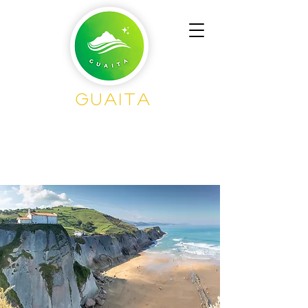
GUAITA
Senderism
o en
Grupo