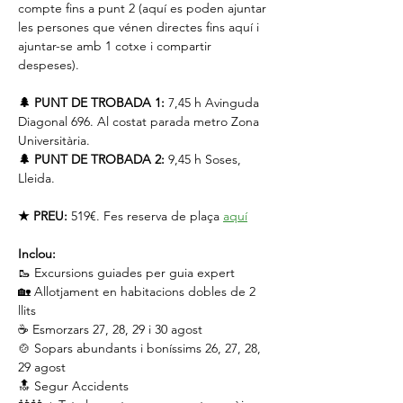
compte fins a punt 2 (aquí es poden ajuntar 
les persones que vénen directes fins aquí i 
ajuntar-se amb 1 cotxe i compartir 
despeses).
🌲 PUNT DE TROBADA 1:
 7,45 h Avinguda 
Diagonal 696. Al costat parada metro Zona 
Universitària.
🌲 PUNT DE TROBADA 2:
 9,45 h Soses, 
Lleida.
★ PREU:
 519€. Fes reserva de plaça 
aquí
Inclou:
🥾 Excursions guiades per guia expert
🏡 Allotjament en habitacions dobles de 2 
llits
☕️ Esmorzars 27, 28, 29 i 30 agost
🍲 Sopars abundants i boníssims 26, 27, 28, 
29 agost
🔝 Segur Accidents