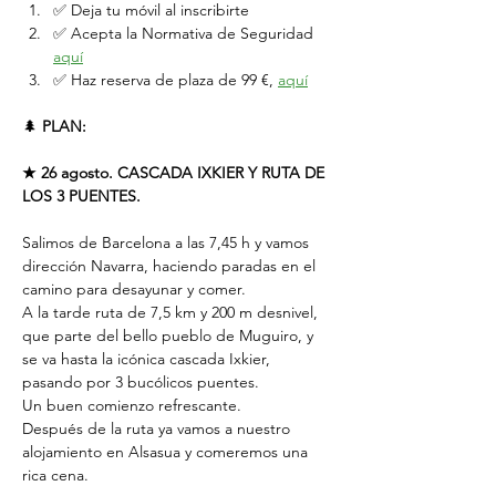
✅ Deja tu móvil al inscribirte
✅ Acepta la Normativa de Seguridad 
aquí
✅ Haz reserva de plaza de 99 €, 
aquí
🌲 
PLAN:
★
26 agosto. CASCADA IXKIER Y RUTA DE 
LOS 3 PUENTES.
Salimos de Barcelona a las 7,45 h y vamos 
dirección Navarra, haciendo paradas en el 
camino para desayunar y comer.
A la tarde ruta de 7,5 km y 200 m desnivel, 
que parte del bello pueblo de Muguiro, y 
se va hasta la icónica cascada Ixkier, 
pasando por 3 bucólicos puentes.
Un buen comienzo refrescante.
Después de la ruta ya vamos a nuestro 
alojamiento en Alsasua y comeremos una 
rica cena.