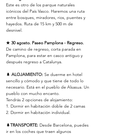
Este es otro de los parque naturales 
icónicos del País Vasco. Haremos una ruta 
entre bosques, miradores, rios, puentes y 
hayedos. Ruta de 15 km y 500 m de 
desnivel.
★
30 agosto. Paseo Pamplona - Regreso.
De camino de regreso, corta parada en 
Pamplona, para estar en casco antiguo y 
después regreso a Catalunya.
🌲 
ALOJAMIENTO:
 Se duerme en hotel 
sencillo y cómodo y que tiene de todo lo 
necesario. Está en el pueblo de Alsasua. Un 
pueblo con mucho encanto.
Tendrás 2 opciones de alojamiento:
1. Dormir en habitación doble de 2 camas
2. Dormir en habitación individual.
🌲
TRANSPORTE:
 Desde Barcelona, puedes 
ir en los coches que traen algunos 