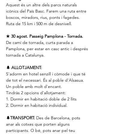
Aquest és un altre dels parcs naturals 
icònics del País Basc. Farem una ruta entre 
boscos, miradors, rius, ponts i fagedes. 
Ruta de 15 km i 500 m de desnivell.
★ 30 agost. Passeig Pamplona - Tornada.
De camí de tornada, curta parada a 
Pamplona, ​​per estar en casc antic i després 
tornada a Catalunya.
🌲 ALLOTJAMENT:
S'adorm en hotel senzill i còmode i que té 
de tot el necessari. És al poble d'Alsasua. 
Un poble amb molt d'encant.
Tindràs 2 opcions d'allotjament:
1. Dormir en habitació doble de 2 llits
2. Dormir en habitació individual.
🌲TRANSPORT:
 Des de Barcelona, ​​pots 
anar als cotxes que porten alguns 
participants. O bé, pots anar pel teu 