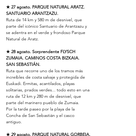
★
27 agosto. PARQUE NATURAL ARATZ. 
SANTUARIO ARANTZAZU.
Ruta de 14 km y 580 m de desnivel, que 
parte del icónico Santuario de Arantzazu y 
se adentra en el verde y frondoso Parque 
Natural de Aratz.
★
28 agosto. Sorprendente FLYSCH 
ZUMAIA. CAMINOS COSTA BIZKAIA.
SAN SEBASTIÁN.
Ruta que recorre uno de los tramos más 
increíbles de costa salvaje y protegida de 
Euskadi. Ermitas, acantilados, playas 
solitarias, prados verdes... todo esto en una 
ruta de 12 km y 280 m de desnivel, que 
parte del marinero pueblo de Zumaia.
Por la tarde paseo por la playa de la 
Concha de San Sebastián y el casco 
antiguo.
★
29 agosto. PARQUE NATURAL GORBEIA.