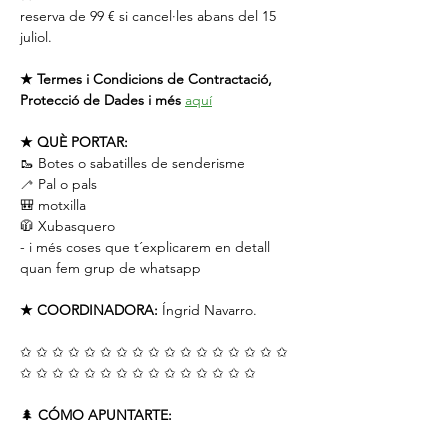
reserva de 99 € si cancel·les abans del 15 
juliol.
★ Termes i Condicions de Contractació, 
Protecció de Dades i més
aquí
★ QUÈ PORTAR:
🥾 Botes o sabatilles de senderisme
🦯 Pal o pals
🎒 motxilla
🧥 Xubasquero
- i més coses que t´explicarem en detall 
quan fem grup de whatsapp
★ COORDINADORA:
 Íngrid Navarro.
✩ ✩ ✩ ✩ ✩ ✩ ✩ ✩ ✩ ✩ ✩ ✩ ✩ ✩ ✩ ✩ ✩ 
✩ ✩ ✩ ✩ ✩ ✩ ✩ ✩ ✩ ✩ ✩ ✩ ✩ ✩ ✩
🌲 
CÓMO APUNTARTE: