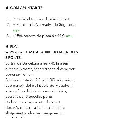
🌲 COM APUNTAR-TE:
✅ Deixa el teu mòbil en inscriure't
✅ Accepta la Normativa de Seguretat 
aquí
✅ Fes reserva de plaça de 99 €, 
aquí
🌲 PLA:
★ 26 agost. CASCADA IXKIER I RUTA DELS 
3 PONTS.
Sortim de Barcelona a les 7,45 hi anem 
direcció Navarra, fent parades al camí per 
esmorzar i dinar.
A la tarda ruta de 7,5 km i 200 m desnivell, 
que parteix del bell poble de Muguiro, i 
se'n va fins a la icònica cascada Ixkier, 
passant per 3 bucòlics ponts.
Un bon començament refrescant.
Després de la ruta ja anem al nostre 
allotjament a Alsasua i menjarem un 