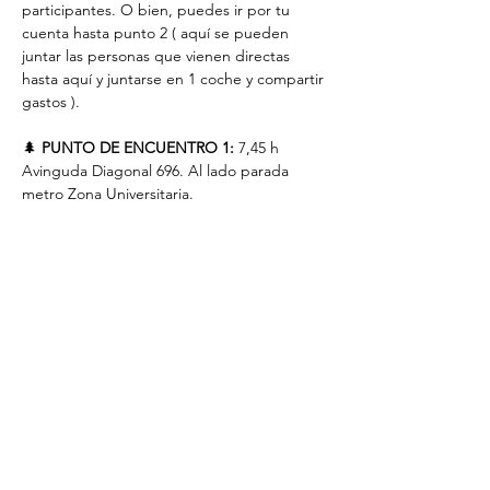
participantes. O bien, puedes ir por tu 
cuenta hasta punto 2 ( aquí se pueden 
juntar las personas que vienen directas 
hasta aquí y juntarse en 1 coche y compartir 
gastos ).
🌲 
PUNTO DE ENCUENTRO 1:
 7,45 h 
Avinguda Diagonal 696. Al lado parada 
metro Zona Universitaria.
🌲 
PUNTO DE ENCUENTRO 2:
 9,45 h 
Soses, Lleida.
★
PRECIO: 519 €. 
 Clica aquí para hacer 
reserva
Incluye:
🥾 Excursiones guiadas por guía experto
🏡 Alojamiento en habitaciones dobles de 2 