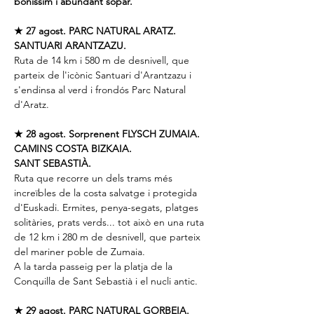
boníssim i abundant sopar.
★ 27 agost. PARC NATURAL ARATZ. 
SANTUARI ARANTZAZU.
Ruta de 14 km i 580 m de desnivell, que 
parteix de l'icònic Santuari d'Arantzazu i 
s'endinsa al verd i frondós Parc Natural 
d'Aratz.
★ 28 agost. Sorprenent FLYSCH ZUMAIA. 
CAMINS COSTA BIZKAIA.
SANT SEBASTIÀ.
Ruta que recorre un dels trams més 
increïbles de la costa salvatge i protegida 
d'Euskadi. Ermites, penya-segats, platges 
solitàries, prats verds... tot això en una ruta 
de 12 km i 280 m de desnivell, que parteix 
del mariner poble de Zumaia.
A la tarda passeig per la platja de la 
Conquilla de Sant Sebastià i el nucli antic.
★ 29 agost. PARC NATURAL GORBEIA.