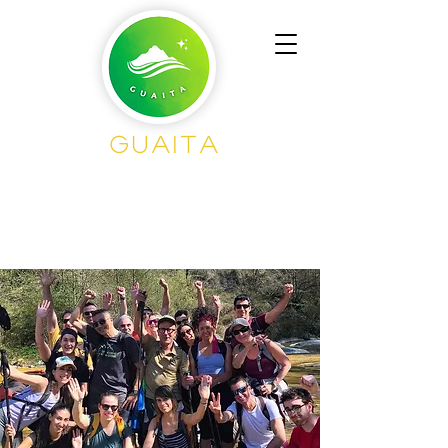
GUAITA
Senderism
o en
Grupo