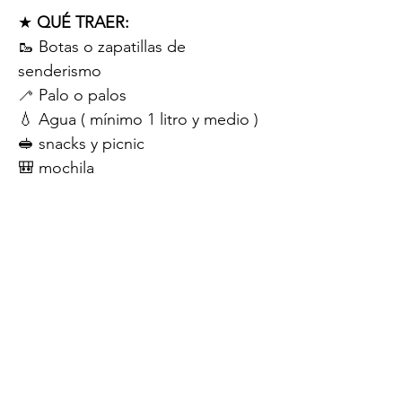
★ 
QUÉ TRAER:
🥾 Botas o zapatillas de 
senderismo
🦯 Palo o palos
💧 Agua ( mínimo 1 litro y medio )
🥪 snacks y picnic
🎒 mochila
- y en el grupo de whatsapp que 
se hará 2 días antes de la 
excursión, el guía os dirá todo lo 
necesario.
★ 
GUIA:
Jordi Calvo. Fundador y guía de 
Guaita ★ 
Guía titulado TD2 Media 
Montaña
 e 
inscrito
 en el Consell 