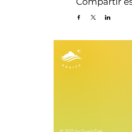
Compartir e
© 2025 by GuaitaTrek,