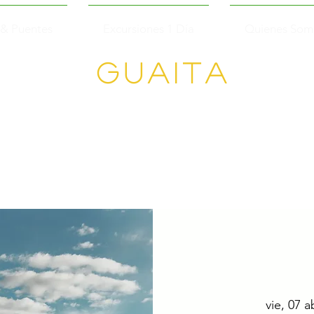
 & Puentes
Excursiones 1 Día
Quienes Som
GUAITA
Senderism
o en
Grupo
vie, 07 a