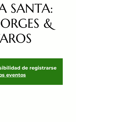
A SANTA:
GORGES &
TAROS
sibilidad de registrarse
ros eventos