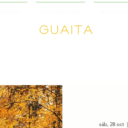
 & Puentes
Excursiones 1 Día
Quienes Som
GUAITA
Senderism
o en
Grupo
sáb, 28 oct
  