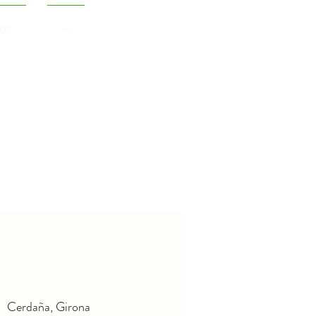
os
+
Cerdaña, Girona
|  