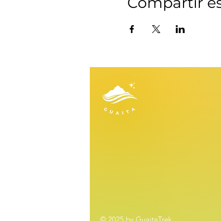
Compartir e
© 2025 by GuaitaTrek,