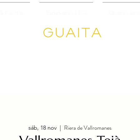
 & Puentes
Excursiones 1 Día
Quienes Som
GUAITA
Senderism
o en
Grupo
Riera de Vallromanes
sáb, 18 nov
  |  