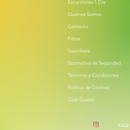
Excursiones 1 Día
Quienes Somos
Contacto
Fotos
Suscríbete
Normativa de Seguridad
Terminos y Condiciones
Política de Cookies
Club Guaita
Inst