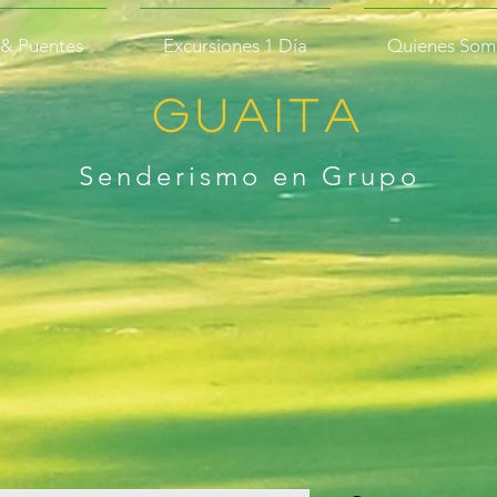
 & Puentes
Excursiones 1 Día
Quienes Som
GUAITA
Senderism
o en
Grupo