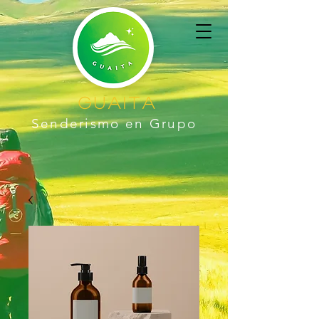
GUAITA
Senderism
o en
Grupo