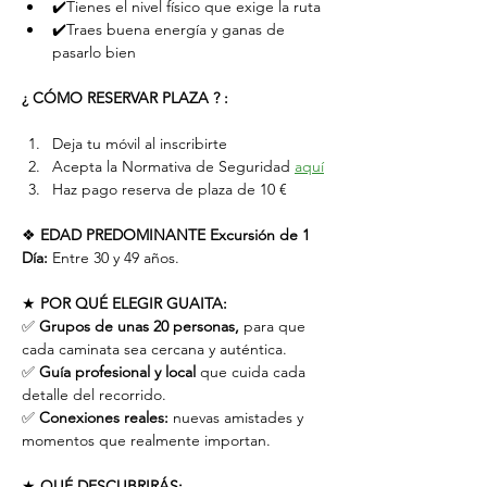
✔️Tienes el nivel físico que exige la ruta
✔️Traes buena energía y ganas de 
pasarlo bien
¿ CÓMO RESERVAR PLAZA ? :
Deja tu móvil al inscribirte
Acepta la Normativa de Seguridad 
aquí
Haz pago reserva de plaza de 10 €
❖ 
EDAD PREDOMINANTE Excursión de 1 
Día:
 Entre 30 y 49 años.
★ 
POR QUÉ ELEGIR GUAITA:
✅ 
Grupos de unas 20 personas,
 para que 
cada caminata sea cercana y auténtica.
✅ 
Guía profesional y local
 que cuida cada 
detalle del recorrido.
✅ 
Conexiones reales:
 nuevas amistades y 
momentos que realmente importan.
★ 
QUÉ DESCUBRIRÁS: