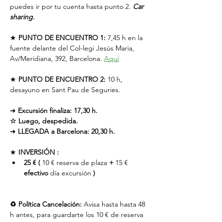
puedes ir por tu cuenta hasta punto 2. 
Car 
sharing.
★ 
PUNTO DE ENCUENTRO 1:
 7,45 h en la 
fuente delante del Col-legi Jesús Maria, 
Av/Meridiana, 392, Barcelona. 
Aquí
★ 
PUNTO DE ENCUENTRO 2:
 10 h, 
desayuno en Sant Pau de Seguries.
➜ 
Excursión finaliza: 17,30 h.
☆ Luego, despedida.
➜ 
LLEGADA a Barcelona: 20,30 h.
★ 
INVERSIÓN :
25 € (
 10 € reserva de plaza 
+
 15 € 
efectivo
 día excursión 
)
♻ Política Cancelación:
 Avisa hasta hasta 48 
h antes, para guardarte los 10 € de reserva 