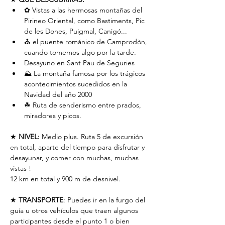
✿ Vistas a las hermosas montañas del 
Pirineo Oriental, como Bastiments, Pic 
de les Dones, Puigmal, Canigó...
⛪️ el puente románico de Camprodòn, 
cuando tomemos algo por la tarde.
Desayuno en Sant Pau de Seguries
⛰️ La montaña famosa por los trágicos 
acontecimientos sucedidos en la 
Navidad del año 2000
☘ Ruta de senderismo entre prados, 
miradores y picos.
★ 
NIVEL:
 Medio plus. Ruta 5 de excursión 
en total, aparte del tiempo para disfrutar y 
desayunar, y comer con muchas, muchas 
vistas !
12 km en total y 900 m de desnivel.
★ 
TRANSPORTE
: Puedes ir en la furgo del 
guía u otros vehículos que traen algunos 
participantes desde el punto 1 o bien 