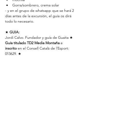
Gorra/sombrero, crema solar
- y en el grupo de whatsapp que se hará 2 
días antes de la excursión, el guía os dirá 
todo lo necesario.
★ 
GUIA:
Jordi Calvo. Fundador y guía de Guaita ★ 
Guía titulado TD2 Media Montaña
 e 
inscrito
 en el Consell Català de l´Esport: 
013629. ★
☎+ info:
 671684858
A lo largo de la ruta el guía podrá ir 
tomando fotos y videos que luego 
publicará en instagram ( si no quieres salir, 
díselo al guía ).
✔️2 días antes de la salida, te añadiremos al 
grupo de whatsapp
 de esta salida, donde 
explicaremos los últimos detalles.