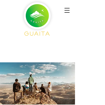
Guaita
Senderisme en
Grup