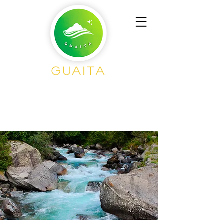
Guaita
Senderisme en
Grup