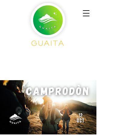
Guaita
Senderisme en
Grup