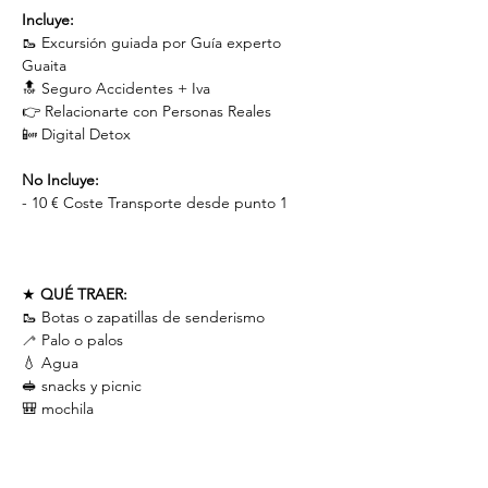
Incluye:
🥾 Excursión guiada por Guía experto 
Guaita
🔝 Seguro Accidentes + Iva
👉 Relacionarte con Personas Reales
📴 Digital Detox
No Incluye:
- 10 € Coste Transporte desde punto 1
★ 
QUÉ TRAER:
🥾 Botas o zapatillas de senderismo
🦯 Palo o palos
💧 Agua
🥪 snacks y picnic
🎒 mochila
★ 
GUIA:
 Jordi Calvo.