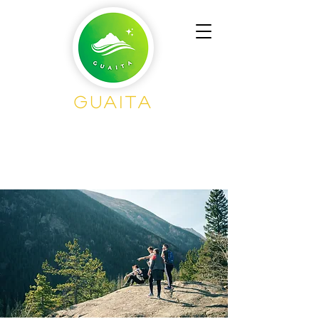
Guaita
Senderisme en
Grup