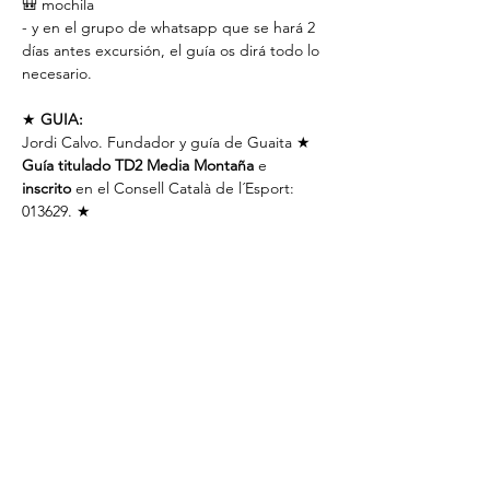
🎒 mochila
- y en el grupo de whatsapp que se hará 2 
días antes excursión, el guía os dirá todo lo 
necesario.
★ 
GUIA:
Jordi Calvo. Fundador y guía de Guaita ★ 
Guía titulado TD2 Media Montaña
 e 
inscrito
 en el Consell Català de l´Esport: 
013629. ★
📱 + info: 671684858
📸 A lo largo de la ruta el guía podrá ir 
tomando fotos y videos que luego 
publicará en instagram ( si no quieres salir, 
díselo al guía ).
✔️2 días antes de la salida, te añadiremos al 
grupo de whatsapp
 de esta salida, donde 
explicaremos los últimos detalles.