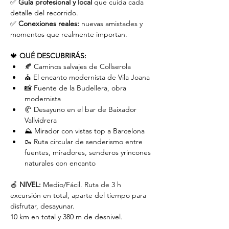
✅ 
Guía profesional y local
 que cuida cada 
detalle del recorrido.
✅ 
Conexiones reales:
 nuevas amistades y 
momentos que realmente importan.
🍁 
QUÉ DESCUBRIRÁS:
🍂 Caminos salvajes de Collserola
⛪️ El encanto modernista de Vila Joana
📸 Fuente de la Budellera, obra 
modernista
🥐 Desayuno en el bar de Baixador 
Vallvidrera
⛰️ Mirador con vistas top a Barcelona
🥾 Ruta circular de senderismo entre 
fuentes, miradores, senderos yrincones 
naturales con encanto
🍎 
NIVEL:
 Medio/Fácil. Ruta de 3 h 
excursión en total, aparte del tiempo para 
disfrutar, desayunar.
10 km en total y 380 m de desnivel.