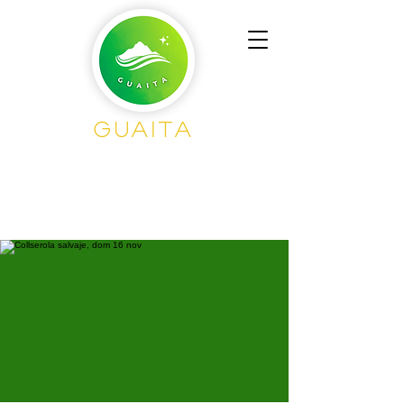
Guaita
Senderisme en
Grup