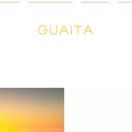
& Ponts
Excursions 1 Día
Qui Som
Con
Guaita
Senderisme en
Grup