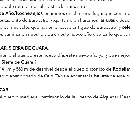
able ruta, vamos al Hostal de Barbastro.
 de Año/Nochevieja:
 Cenaremos en el mismo lugar que cenamos
estaurante de Barbastro. Aquí también haremos 
las uvas
 y desp
ugares musicales que hay en el casco antiguo de Barbastro, y 
cel
 caminar en nuestra vida en este nuevo año y soltar lo que ya 
LAR, SIERRA DE GUARA.
, disfrutando este nuevo día, este nuevo año y... ¿ que mejor
 
Sierra de Guara
 ?
14 km y 560 m de desnivel desde el pueblo icónico de 
Rodellar
ueblo abandonado de Otín. Te va a encantar la 
belleza
 de este p
ZAR.
el pueblo medieval, patrimonio de la Unesco de Alquézar. Desp