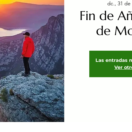
dc., 31 de
Fin de A
de Mo
Las entradas n
Ver ot