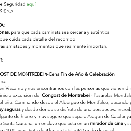
de Seguridad 
aquí
9 € 👈
A:
onas
, para que cada caminata sea cercana y auténtica.
 que cuida cada detalle del recorrido.
vas amistades y momentos que realmente importan.
?:
GOST DE MONTREBEI ✨Cena Fin de Año & Celebración
ona
en Viacamp y nos encontramos con las personas que vienen di
nicio excursión del 
Congost de Montrebei
 - Pasarelas Montfa
el año. Caminando desde el Albergue de Montfalcó, pasando p
y seguras
 y desde donde se disfruta de una perspectiva increi
colgante de hierro y muy seguro que separa Aragón de Catalunya
e Santa Quitèria, un enclave que está en un 
mirador de cine
 y 
ace 1000 años.
Ruta de 8 km en total y 440 m de desnivel.