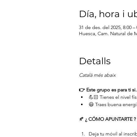
Día, hora i u
31 de des. del 2025, 8:00 –
Huesca, Cam. Natural de 
Detalls
Català més abaix
👉 Este grupo es para ti si.
💪🏻 Tienes el nivel fí
😃 Traes buena energí
🍂 
¿ CÓMO APUNTARTE ? 
Deja tu móvil al inscrib