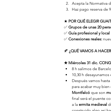
Acepta la Normativa 
Haz pago reserva de 9
★ 
POR QUÉ ELEGIR GUAIT
✅ 
Grupos de unas 20 pers
✅ 
Guía profesional y local
✅ 
Conexiones reales:
 nue
🍂
 ¿QUÉ VAMOS A HACER
★ Miércoles 31 dic. CON
8 h salimos de Barcel
10,30 h desayunamos 
Después vamos hasta i
para acabar muy bien 
Montfalcó
 que son 
mu
final será el puente 
a la 
ermita medieval
 d
construido algo así h