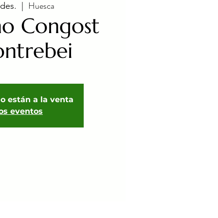
Huesca
 des.
  |  
ño Congost
ntrebei
o están a la venta
ros eventos