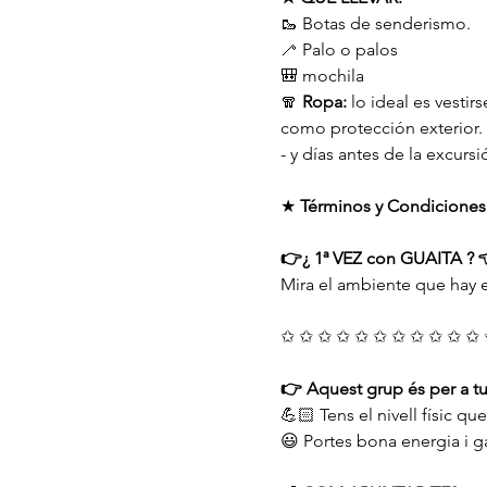
🥾 Botas de senderismo.
🦯 Palo o palos
🎒 mochila
🧣 
Ropa:
 lo ideal es vestirs
como protección exterior.
- y días antes de la excurs
★ 
Términos y Condiciones
👉¿ 1ª VEZ con GUAITA ? 
Mira el ambiente que hay e
✩ ✩ ✩ ✩ ✩ ✩ ✩ ✩ ✩ ✩ ✩ 
👉 Aquest grup és per a tu 
💪🏻 Tens el nivell físic que 
😃 Portes bona energia i 