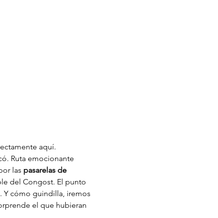
rectamente aquí.
lcó. Ruta emocionante 
or las 
pasarelas de 
ble del Congost. El punto 
. Y cómo guindilla, iremos 
sorprende el que hubieran 