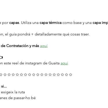
e por 
capas
. Utiliza una 
capa térmica
 como base y una 
capa im
ión, el guía pondrá + detalladamente qué cosas traer.
 de Contratación y más
aquí
👈
n este reel de instagram de Guaita 
aquí
✩ ✩ ✩ ✩ ✩ ✩ ✩ ✩ ✩ ✩ ✩ ✩ ✩ ✩ ✩ ✩ ✩ ✩
si...
exigeix ​​la ruta
ganes de passar-ho bé