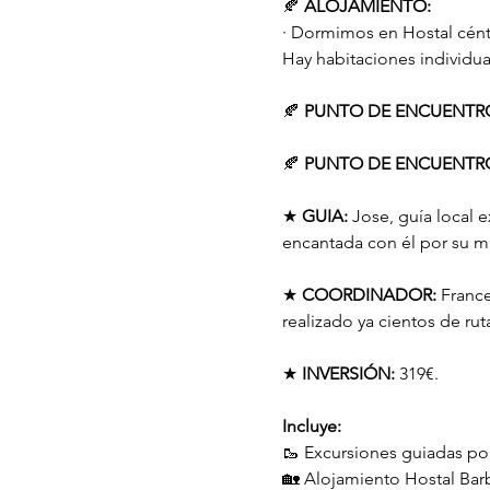
🍂
 ALOJAMIENTO:
· Dormimos en Hostal céntr
Hay habitaciones individua
🍂
 PUNTO DE ENCUENTRO
🍂
 PUNTO DE ENCUENTRO
★ 
GUIA:
 Jose, guía local 
encantada con él por su m
★ 
COORDINADOR:
 Franc
realizado ya cientos de rut
★ 
INVERSIÓN:
 319€.
Incluye:
🥾 Excursiones guiadas po
🏡 Alojamiento Hostal Bar