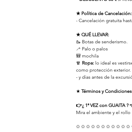
★ Política de Cancelación:
- Cancelación gratuita hast
★ QUÉ LLEVAR:
🥾 Botas de senderismo.
🦯 Palo o palos
🎒 mochila
🧣 
Ropa:
 lo ideal es vestirs
como protección exterior.
- y días antes de la excurs
★ 
Términos y Condiciones
👉¿ 1ª VEZ con GUAITA ? 
Mira el ambiente y el rollo
✩ ✩ ✩ ✩ ✩ ✩ ✩ ✩ ✩ ✩ ✩ 