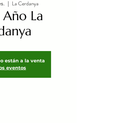
La Cerdanya
es.
  |  
e Año La
danya
o están a la venta
ros eventos