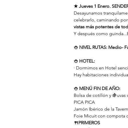
★ Jueves 1 Enero. SEND
Desayunamos tranquilamente
celebrarlo, caminando por l
vistas más potentes de to
Y después como guinda...
⛄️ NIVEL RUTAS: Medio- Fá
⛄️ HOTEL:
· Dormimos en Hotel sencil
Hay habitaciones individua
⛄️ MENÚ FIN DE AÑO:
Bolsa de cotillón y 🍇uvas 
PICA PICA
Jamón Ibérico de la Tavern
Foie Micuit con compota 
🍴PRIMEROS