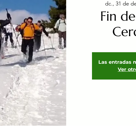
dc., 31 de d
Fin d
Cer
Las entradas n
Ver ot