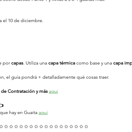
a el 10 de diciembre.
e por 
capas
. Utiliza una 
capa térmica
 como base y una 
capa im
ión, el guía pondrá + detalladamente qué cosas traer.
 de Contratación y más
aquí
👈
 que hay en Guaita 
aquí
✩ ✩ ✩ ✩ ✩ ✩ ✩ ✩ ✩ ✩ ✩ ✩ ✩ ✩ ✩ ✩ ✩ ✩