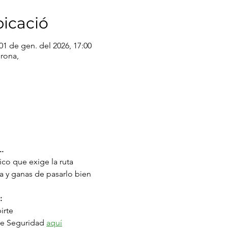
bicació
 01 de gen. del 2026, 17:00
irona,
..
sico que exige la ruta
a y ganas de pasarlo bien
:
irte
de Seguridad 
aquí