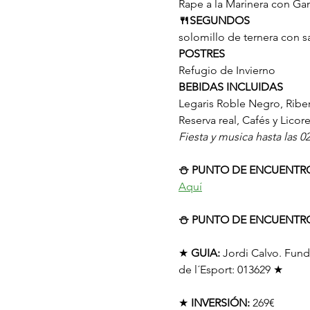
Rape a la Marinera con Ga
🍴SEGUNDOS
solomillo de ternera con s
POSTRES
Refugio de Invierno
BEBIDAS INCLUIDAS
Legaris Roble Negro, Riber
Reserva real, Cafés y Licore
Fiesta y musica hasta las 
⛄️ PUNTO DE ENCUENTRO
Aquí
⛄️ PUNTO DE ENCUENTRO
★ 
GUIA:
 Jordi Calvo. Fun
de l´Esport: 013629 ★
★ 
INVERSIÓN:
 269€ 