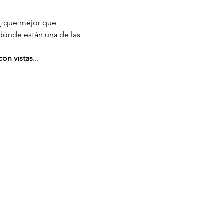
 ¿ que mejor que 
 donde están una de las 
con vistas
...