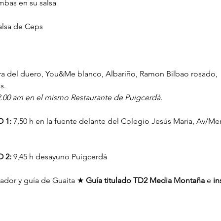
mbas en su salsa
alsa de Ceps
a del duero, You&Me blanco, Albariño, Ramon Bilbao rosado, 🍷
s.
02.00 am en el mismo Restaurante de Puigcerdà.
 1:
 7,50 h en la fuente delante del Colegio Jesús Maria, Av/Mer
 2:
 9,45 h desayuno Puigcerdà
dador y guía de Guaita ★ 
Guía titulado TD2 Media Montaña
 e 
in