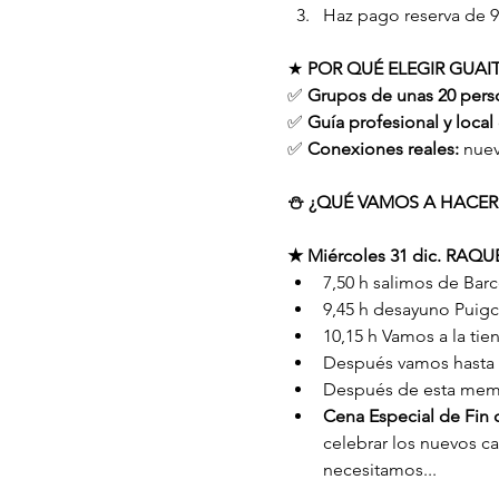
Haz pago reserva de 9
★ 
POR QUÉ ELEGIR GUAIT
✅ 
Grupos de unas 20 pers
✅ 
Guía profesional y local
✅ 
Conexiones reales:
 nue
⛄️ ¿QUÉ VAMOS A HACER
★ Miércoles 31 dic. RAQU
7,50 h salimos de Bar
9,45 h desayuno Puig
10,15 h Vamos a la ti
Después vamos hasta i
Después de esta memor
Cena Especial de Fin
celebrar los nuevos c
necesitamos...