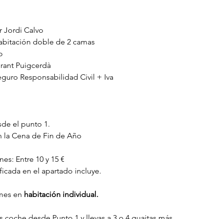
r Jordi Calvo
abitación doble de 2 camas
o
rant Puigcerdà
guro Responsabilidad Civil + Iva
sde el punto 1.
n la Cena de Fin de Año
nes: Entre 10 y 15 €
ficada en el apartado incluye.
mes en 
habitación individual.
vas coche desde Punto 1 y llevas a 3 o 4 guaitas más.