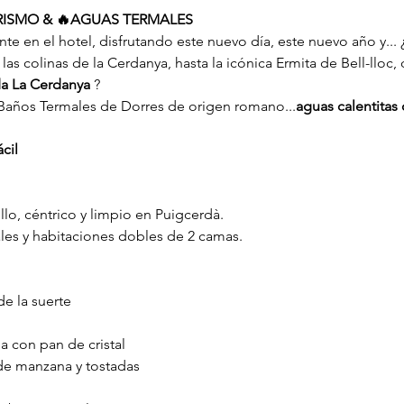
ERISMO & 🔥AGUAS TERMALES
 en el hotel, disfrutando este nuevo día, este nuevo año y...
as colinas de la Cerdanya, hasta la icónica Ermita de Bell-lloc,
da La Cerdanya
 ?
Baños Termales de Dorres de origen romano...
aguas calentitas 
cil
lo, céntrico y limpio en Puigcerdà.
les y habitaciones dobles de 2 camas.
de la suerte
a con pan de cristal
de manzana y tostadas