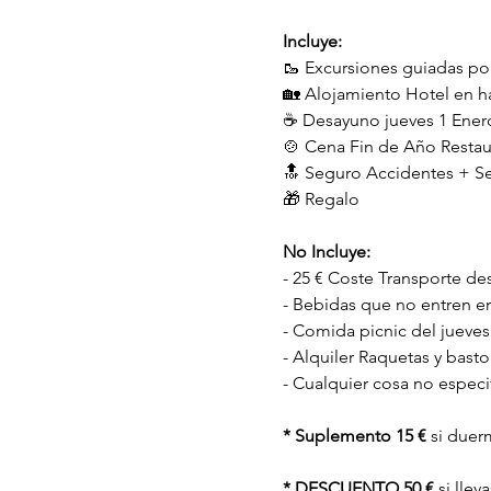
Incluye:
🥾 Excursiones guiadas po
🏡 Alojamiento Hotel en h
☕️ Desayuno jueves 1 Ener
🍲 Cena Fin de Año Restau
🔝 Seguro Accidentes + Se
🎁 Regalo
No Incluye:
- 25 € Coste Transporte de
- Bebidas que no entren e
- Comida picnic del jueves
- Alquiler Raquetas y basto
- Cualquier cosa no especi
* Suplemento 15 €
 si duer
* DESCUENTO 50 €
 si lle