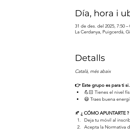
Día, hora i u
31 de des. del 2025, 7:50 –
La Cerdanya, Puigcerdà, G
Detalls
Català, més abaix
👉 Este grupo es para ti si.
💪🏻 Tienes el nivel fí
😃 Traes buena energí
🍂 
¿ CÓMO APUNTARTE ? 
Deja tu móvil al inscrib
Acepta la Normativa 