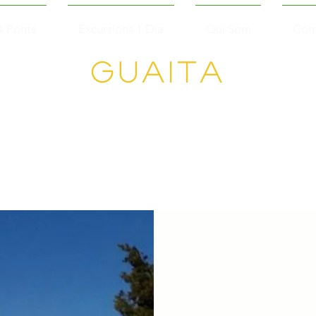
& Ponts
Excursions 1 Día
Qui Som
Con
Guaita
Senderisme en
Grup