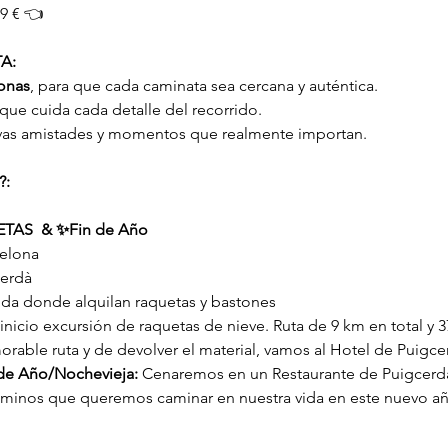
9 € 👈
A:
onas
, para que cada caminata sea cercana y auténtica.
 que cuida cada detalle del recorrido.
vas amistades y momentos que realmente importan.
?:
ETAS  & ✨Fin de Año
celona
cerdà
enda donde alquilan raquetas y bastones
nicio excursión de raquetas de nieve. Ruta de 9 km en total y 3
able ruta y de devolver el material, vamos al Hotel de Puigce
 de Año/Nochevieja:
 Cenaremos en un Restaurante de Puigcerdà
aminos que queremos caminar en nuestra vida en este nuevo año