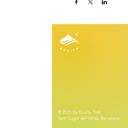
© 2025 by Guaita Trek,
Sant Cugat del Vallès, Barcelona.