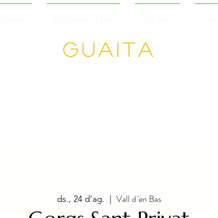
& Ponts
Excursions 1 Día
Qui Som
Con
Guaita
Senderisme en
Grup
Vall d´en Bas
ds., 24 d’ag.
  |  