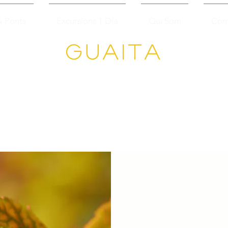
& Ponts
Excursions 1 Día
Qui Som
Con
Guaita
Senderisme en
Grup