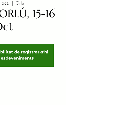
Orlu
’oct.
  |  
ORLÚ, 15-16
Oct
bilitat de registrar-s'hi
s esdeveniments