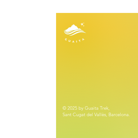
© 2025 by Guaita Trek,
Sant Cugat del Vallès, Barcelona.