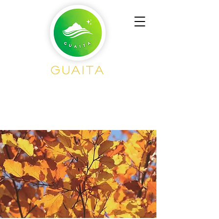
Guaita
Senderisme en
Grup