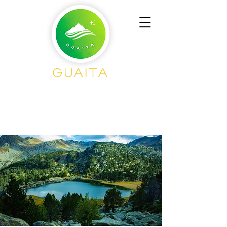
Guaita
Senderisme en
Grup