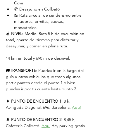
Cova
🥐 Desayuno en Collbató
🥾 Ruta circular de senderismo entre 
miradores, ermitas, cuevas, 
monasterios..
🍎 
NIVEL:
 Medio. Ruta 5 h de excursión en 
total, aparte del tiempo para disfrutar y 
desayunar, y comer en plena ruta.
14 km en total y 690 m de desnivel.
🚐TRANSPORTE
: Puedes ir en la furgo del 
guía u otros vehículos que traen algunos 
participantes desde el punto 1 o bien 
puedes ir por tu cuenta hasta punto 2.
🌲 
PUNTO DE ENCUENTRO 1:
 8 h, 
Avinguda Diagonal, 696, Barcelona. 
Aquí
🌲 
PUNTO DE ENCUENTRO 2:
 8,45 h, 
Cafetería Collbató. 
Aquí
 Hay parking gratis.