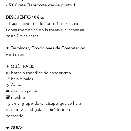
- 5 € Coste Transporte desde punto 1.
DESCUENTO 10 € si:
- Traes coche desde Punto 1, pero sólo 
tienes reembolso de la reserva, si cancelas 
hasta 7 dias antes.
★ 
Términos y Condiciones de Contratación 
y más
aquí
★ 
QUÉ TRAER:
🥾 Botas o zapatillas de senderismo
🦯 Palo o palos
💧 Agua
🥪 snacks y picnic
🎒 mochila
- y en el grupo de whatsapp que se hará 
dias previos, el guía os dirá todo lo 
necesario.
★ 
GUIA: