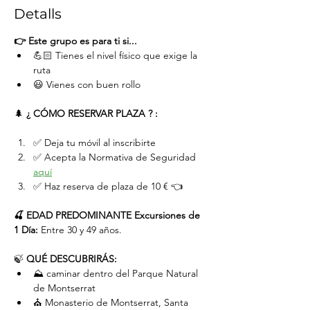
Detalls
👉 Este grupo es para ti si...
💪🏻 Tienes el nivel físico que exige la 
ruta
😃 Vienes con buen rollo
🌲 
¿ CÓMO RESERVAR PLAZA ? :
✅ Deja tu móvil al inscribirte
✅ Acepta la Normativa de Seguridad 
aquí
✅ Haz reserva de plaza de 10 € 👈
🍒 EDAD PREDOMINANTE Excursiones de 
1 Día:
 Entre 30 y 49 años.
🍃 
QUÉ DESCUBRIRÁS:
⛰️ caminar dentro del Parque Natural 
de Montserrat
⛪️ Monasterio de Montserrat, Santa 