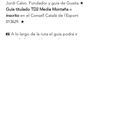
Jordi Calvo. Fundador y guía de Guaita ★ 
Guía titulado TD2 Media Montaña
 e 
inscrito
 en el Consell Català de l´Esport: 
013629. ★
📸 A lo largo de la ruta el guía podrá ir 
tomando fotos y videos que luego 
publicará en instagram ( si no quieres salir, 
díselo al guía ).
✔️El día antes de la salida, te añadiremos al 
grupo de whatsapp
 de esta salida, donde 
explicaremos los últimos detalles.
★ 
Por qué elegir Guaita:
✅ Grupos íntimos de unas 20 personas, 
para que cada caminata sea cercana y 
auténtica
✅ Guía profesional y local que cuida cada 
detalle del recorrido
✅ Conexiones reales: nuevas amistades y 