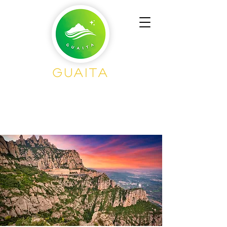
Guaita
Senderisme en
Grup