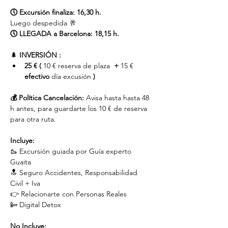
🕔 Excursión finaliza: 16,30 h.
Luego despedida 🥂
🕔 LLEGADA a Barcelona: 18,15 h.
🌲 
INVERSIÓN :
25 € (
 10 € reserva de plaza 
 +
 15 € 
efectivo
 día excusión 
)
💰 Política Cancelación:
 Avisa hasta hasta 48 
h antes, para guardarte los 10 € de reserva 
para otra ruta.
Incluye:
🥾 Excursión guiada por Guía experto 
Guaita
🔝 Seguro Accidentes, Responsabilidad 
Civil + Iva
👉 Relacionarte con Personas Reales
📴 Digital Detox
No Incluye: