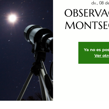
dv., 08 d
OBSERVA
MONTSEC
Ya no es pos
Ver ot