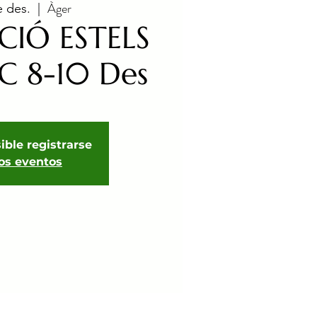
Àger
e des.
  |  
CIÓ ESTELS
 8-10 Des
ible registrarse
ros eventos