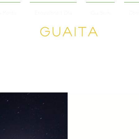
& Ponts
Excursions 1 Día
Qui Som
Con
Guaita
Senderisme en
Grup