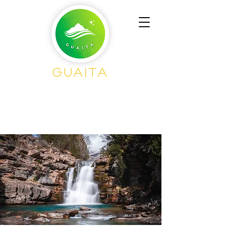
Guaita
Senderisme en
Grup