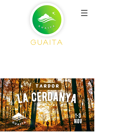
Guaita
Senderisme en
Grup