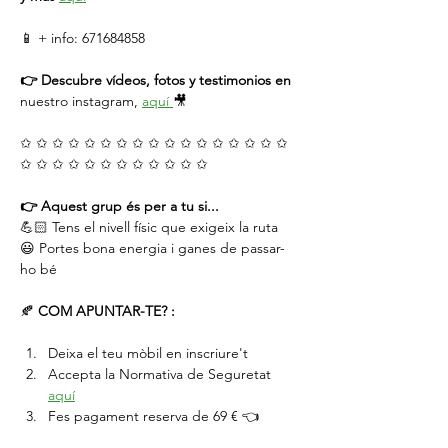
📱 + info: 671684858
👉 Descubre vídeos, fotos y testimonios en
nuestro instagram, 
aquí 
🎥
✩ ✩ ✩ ✩ ✩ ✩ ✩ ✩ ✩ ✩ ✩ ✩ ✩ ✩ ✩ ✩ ✩ 
✩ ✩ ✩ ✩ ✩ ✩ ✩ ✩ ✩ ✩ ✩ ✩
👉 Aquest grup és per a tu si...
💪🏻 Tens el nivell físic que exigeix ​​la ruta
😃 Portes bona energia i ganes de passar-
ho bé
🍂 
COM APUNTAR-TE? :
Deixa el teu mòbil en inscriure't
Accepta la Normativa de Seguretat 
aquí
Fes pagament reserva de 69 € 👈