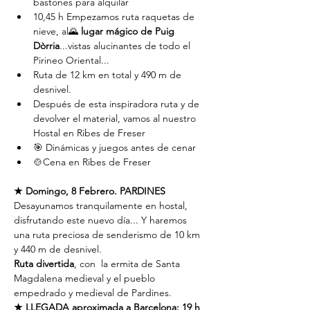
bastones para alquilar
10,45 h Empezamos ruta raquetas de 
nieve, al🌄 
lugar mágico de Puig 
Dòrria
...vistas alucinantes de todo el 
Pirineo Oriental...
Ruta de 12 km en total y 490 m de 
desnivel.
Después de esta inspiradora ruta y de 
devolver el material, vamos al nuestro 
Hostal en Ribes de Freser
🎯 Dinámicas y juegos antes de cenar
🍲Cena en Ribes de Freser
★ Domingo, 8 Febrero. PARDINES
Desayunamos tranquilamente en hostal, 
disfrutando este nuevo día... Y haremos 
una ruta preciosa de senderismo de 10 km 
y 440 m de desnivel.
Ruta divertida
, con  la ermita de Santa 
Magdalena medieval y el pueblo 
empedrado y medieval de Pardines.
★ LLEGADA aproximada a Barcelona: 19 h