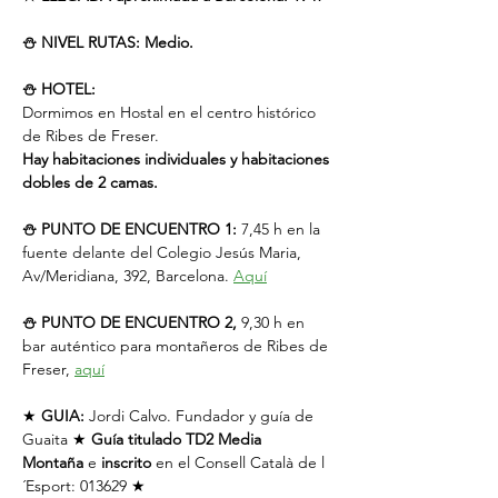
⛄️ NIVEL RUTAS: Medio.
⛄️ HOTEL:
Dormimos en Hostal en el centro histórico 
de Ribes de Freser.
Hay habitaciones individuales y habitaciones 
dobles de 2 camas.
⛄️ PUNTO DE ENCUENTRO 1:
 7,45 h en la 
fuente delante del Colegio Jesús Maria, 
Av/Meridiana, 392, Barcelona. 
Aquí
⛄️
PUNTO DE ENCUENTRO 2,
 9,30 h en 
bar auténtico para montañeros de Ribes de 
Freser, 
aquí
★ 
GUIA:
 Jordi Calvo. Fundador y guía de 
Guaita ★ 
Guía titulado TD2 Media 
Montaña
 e 
inscrito
 en el Consell Català de l
´Esport: 013629 ★