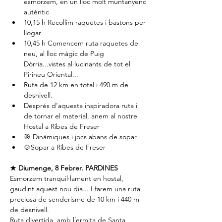
esmorzem, en un lloc molt muntanyenc 
autèntic
10,15 h Recollim raquetes i bastons per 
llogar
10,45 h Comencem ruta raquetes de 
neu, al lloc màgic de Puig 
Dòrria...vistes al·lucinants de tot el 
Pirineu Oriental...
Ruta de 12 km en total i 490 m de 
desnivell.
Després d'aquesta inspiradora ruta i 
de tornar el material, anem al nostre 
Hostal a Ribes de Freser
🎯 Dinàmiques i jocs abans de sopar
🍲Sopar a Ribes de Freser
★ Diumenge, 8 Febrer. PARDINES
Esmorzem tranquil·lament en hostal, 
gaudint aquest nou dia... I farem una ruta 
preciosa de senderisme de 10 km i 440 m 
de desnivell.
Ruta divertida, amb l´ermita de Santa 