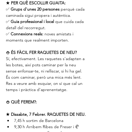
★ PER QUÈ ESCOLLIR GUAITA:
✅ 
Grups d'unes 20 persones
 perquè cada 
caminada sigui propera i autèntica.
✅ 
Guia professional i local
 que cuida cada 
detall del recorregut.
✅ 
Connexions reals:
 noves amistats i 
moments que realment importen.
⛄️ ÉS FÀCIL FER RAQUETES DE NEU?
Sí, efectivament. Les raquetes s'adapten a 
les botes, així pots caminar per la neu 
sense enfonsar-te, ni relliscar, si hi ha gel.
És com caminar, però una mica més lent. 
Res a veure amb esquiar, on sí que cal un 
temps i pràctica d'aprenentatge.
⛄️ QUÈ FEREM?:
★ Dissabte, 7 Febrer. RAQUETES DE NEU.
7,45 h sortim de Barcelona
9,30 h Arribem Ribes de Freser i 🥐