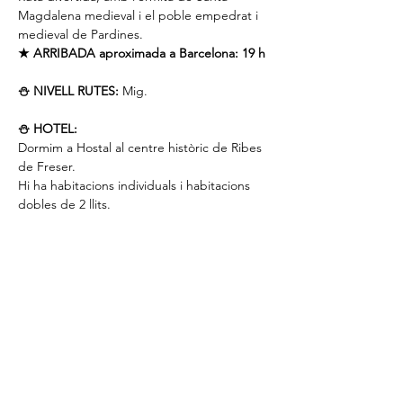
Magdalena medieval i el poble empedrat i 
medieval de Pardines.
★ ARRIBADA aproximada a Barcelona: 19 h
⛄️ NIVELL RUTES:
 Mig.
⛄️ HOTEL:
Dormim a Hostal al centre històric de Ribes 
de Freser.
Hi ha habitacions individuals i habitacions 
dobles de 2 llits.
⛄️ PUNT DE TROBADA 1:
 7,45 ha la font 
davant del Col·legi Jesús Maria, 
Av/Meridiana, 392, Barcelona.
⛄️ PUNT DE TROBADA 2:
 9,30 h a un bar 
autèntic per a gent muntanyera de Ribes 
de Freser, 
aquí
★ GUIA:
 Jordi Calvo. Fundador i guia de 