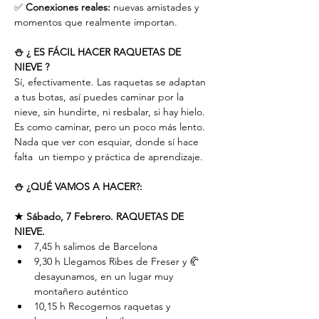
✅ 
Conexiones reales:
 nuevas amistades y 
momentos que realmente importan.
⛄️ ¿ ES FÁCIL HACER RAQUETAS DE 
NIEVE ?
Sí, efectivamente. Las raquetas se adaptan 
a tus botas, así puedes caminar por la 
nieve, sin hundirte, ni resbalar, si hay hielo.
Es como caminar, pero un poco más lento. 
Nada que ver con esquiar, donde sí hace 
falta  un tiempo y práctica de aprendizaje.
⛄️ ¿QUÉ VAMOS A HACER?:
★ Sábado, 7 Febrero. RAQUETAS DE 
NIEVE.
7,45 h salimos de Barcelona
9,30 h Llegamos Ribes de Freser y 🥐
desayunamos, en un lugar muy 
montañero auténtico
10,15 h Recogemos raquetas y 