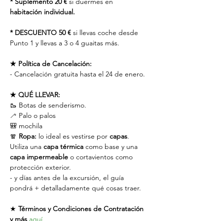
* Suplemento 20 €
 si duermes en 
habitación individual.
* DESCUENTO 50 €
 si llevas coche desde 
Punto 1 y llevas a 3 o 4 guaitas más.
★ Política de Cancelación:
- Cancelación gratuita hasta el 24 de enero.
★ QUÉ LLEVAR:
🥾 Botas de senderismo.
🦯 Palo o palos
🎒 mochila
🧣 
Ropa:
 lo ideal es vestirse por 
capas
. 
Utiliza una 
capa térmica
 como base y una 
capa impermeable
 o cortavientos como 
protección exterior.
- y días antes de la excursión, el guía 
pondrá + detalladamente qué cosas traer.
★ 
Términos y Condiciones de Contratación 
y más
aquí