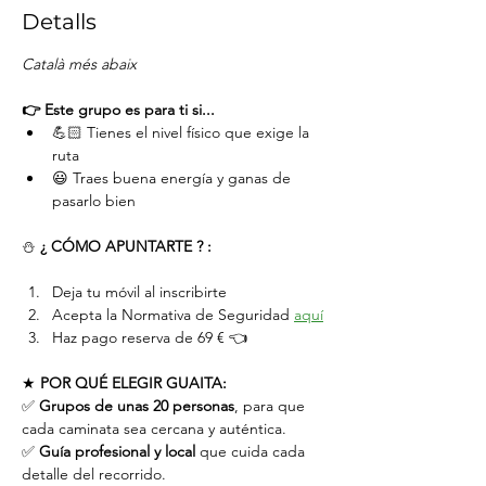
Detalls
Català més abaix
👉 Este grupo es para ti si...
💪🏻 Tienes el nivel físico que exige la 
ruta
😃 Traes buena energía y ganas de 
pasarlo bien
⛄️ 
¿ CÓMO APUNTARTE ? :
Deja tu móvil al inscribirte
Acepta la Normativa de Seguridad 
aquí
Haz pago reserva de 69 € 👈
★ 
POR QUÉ ELEGIR GUAITA:
✅ 
Grupos de unas 20 personas
, para que 
cada caminata sea cercana y auténtica.
✅ 
Guía profesional y local
 que cuida cada 
detalle del recorrido.