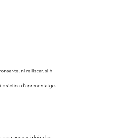
ar-te, ni relliscar, si hi 
i pràctica d'aprenentatge.
per caminar i deixa les 