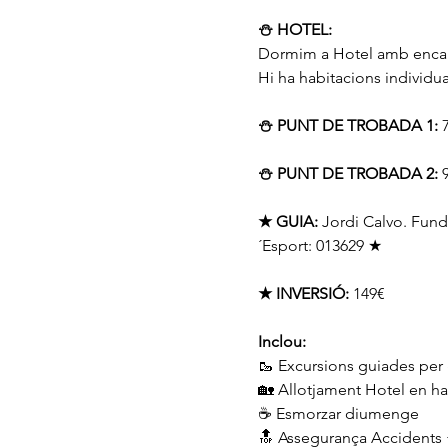
⛄️ HOTEL:
Dormim a Hotel amb encan
Hi ha habitacions individual
⛄️ PUNT DE TROBADA 1:
 
⛄️ PUNT DE TROBADA 2:
 
★ GUIA:
 Jordi Calvo. Fund
´Esport: 013629 ★
★ INVERSIÓ:
 149€ 
Inclou:
🥾 Excursions guiades per 
🏡 Allotjament Hotel en hab
☕️ Esmorzar diumenge
🔝 Assegurança Accidents +