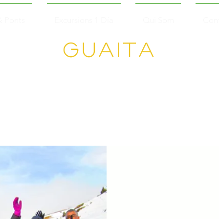
& Ponts
Excursions 1 Día
Qui Som
Con
Guaita
Senderisme en
Grup