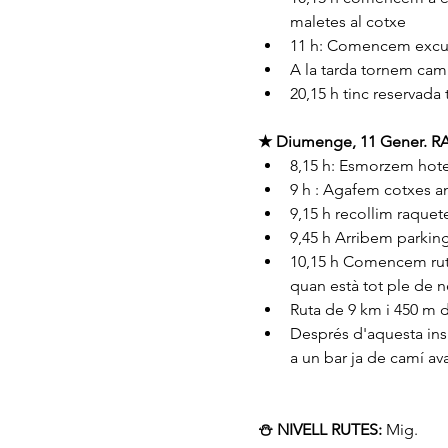
maletes al cotxe
11 h: Comencem excurs
A la tarda tornem cam
20,15 h tinc reservada
★ Diumenge, 11 Gener. 
8,15 h: Esmorzem hote
9 h : Agafem cotxes am
9,15 h recollim raque
9,45 h Arribem parking 
10,15 h Comencem ruta
quan està tot ple de n
Ruta de 9 km i 450 m d
Després d'aquesta ins
a un bar ja de camí ava
⛄️ NIVELL RUTES:
 Mig.