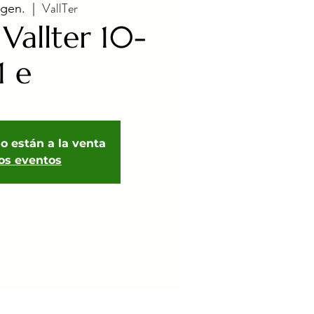
VallTer
 gen.
  |  
Vallter 10-
1 e
o están a la venta
ros eventos