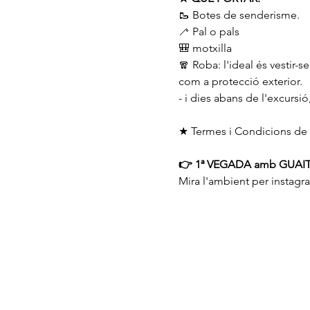
🥾 Botes de senderisme.
🦯 Pal o pals
🎒 motxilla
🧣 Roba: l'ideal és vestir
com a protecció exterior.
- i dies abans de l'excursi
★ Termes i Condicions de 
👉 1ª VEGADA amb GUAIT
Mira l'ambient per instagr