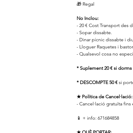
🎁 Regal
No Inclou:
- 20 € Cost Transport des d
- Sopar dissabte.
- Dinar pícnic dissabte i 
- Lloguer Raquetes i baston
- Qualsevol cosa no especif
* Suplement 20 € si dorms 
* DESCOMPTE 50 €
 si por
★ Política de Cancel·lació:
- Cancel·lació gratuïta fin
📱 + info: 671684858
★ QUÈ PORTAR: