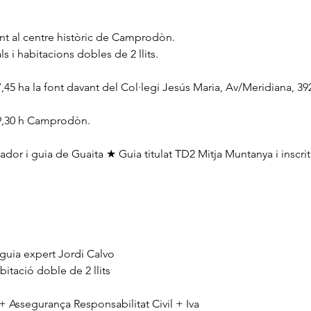
t al centre històric de Camprodòn.
s i habitacions dobles de 2 llits.
7,45 ha la font davant del Col·legi Jesús Maria, Av/Meridiana, 39
9,30 h Camprodòn.
ador i guia de Guaita ★ Guia titulat TD2 Mitja Muntanya i inscrit
guia expert Jordi Calvo
itació doble de 2 llits
 Assegurança Responsabilitat Civil + Iva