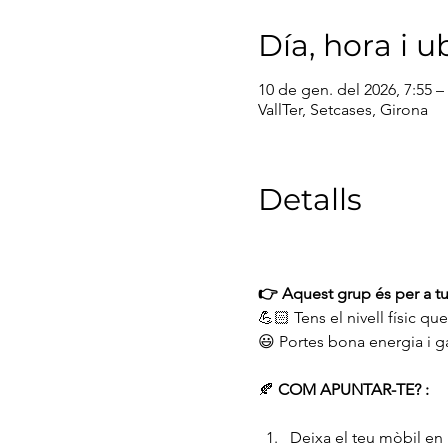
Día, hora i u
10 de gen. del 2026, 7:55 –
VallTer, Setcases, Girona
Detalls
👉 Aquest grup és per a tu 
💪🏻 Tens el nivell físic que 
😃 Portes bona energia i 
🍂 
COM APUNTAR-TE? :
Deixa el teu mòbil en i