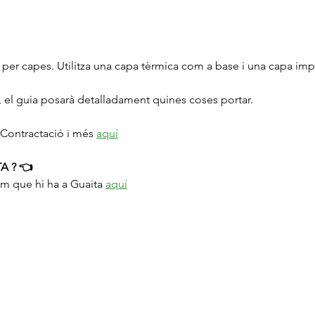
-se per capes. Utilitza una capa tèrmica com a base i una capa i
ó, el guia posarà detalladament quines coses portar.
Contractació i més 
aquí
A ? 👈
am que hi ha a Guaita 
aquí