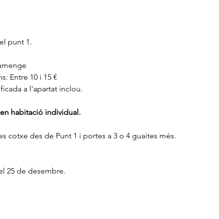
el punt 1.
diumenge
s: Entre 10 i 15 €
icada a l'apartat inclou.
en habitació individual.
tes cotxe des de Punt 1 i portes a 3 o 4 guaites més.
s el 25 de desembre.