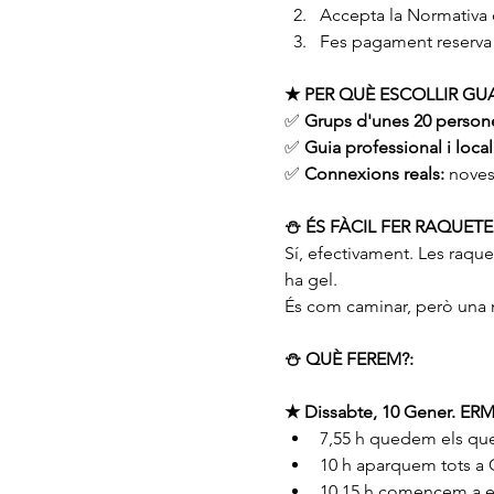
Accepta la Normativa 
Fes pagament reserva
★ PER QUÈ ESCOLLIR GUA
✅ 
Grups d'unes 20 person
✅ 
Guia professional i local
✅ 
Connexions reals:
 nove
⛄️ ÉS FÀCIL FER RAQUET
Sí, efectivament. Les raquet
ha gel.
És com caminar, però una m
⛄️ QUÈ FEREM?:
★ Dissabte, 10 Gener. 
7,55 h quedem els que
10 h aparquem tots a
10,15 h comencem a es