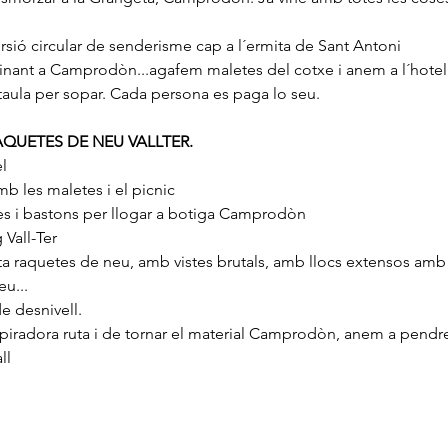
ió circular de senderisme cap a l´ermita de Sant Antoni
inant a Camprodòn...agafem maletes del cotxe i anem a l´hotel.
 taula per sopar. Cada persona es paga lo seu.
RAQUETES DE NEU VALLTER.
l 
b les maletes i el picnic
tes i bastons per llogar a botiga Camprodòn
Vall-Ter 
 raquetes de neu, amb vistes brutals, amb llocs extensos amb a
eu...
e desnivell.
piradora ruta i de tornar el material Camprodòn, anem a pendr
ll