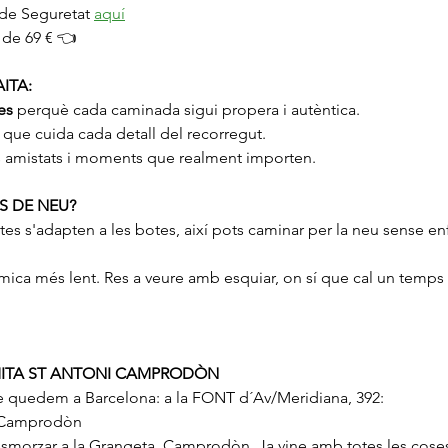
de Seguretat 
aquí
 de 69 € 👈
ITA:
es
 perquè cada caminada sigui propera i autèntica.
 que cuida cada detall del recorregut.
s amistats i moments que realment importen.
ES DE NEU?
es s'adapten a les botes, així pots caminar per la neu sense enfons
ica més lent. Res a veure amb esquiar, on sí que cal un temps 
ERMITA ST ANTONI CAMPRODÒN
 quedem a Barcelona: a la FONT d´Av/Meridiana, 392: 
 Camprodòn 
morzar a la Grangeta, Camprodòn. Ja vine amb totes les coses 