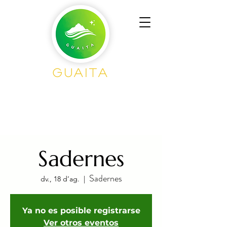
Guaita
Senderisme en
Grup
Sadernes
Sadernes
dv., 18 d’ag.
  |  
Ya no es posible registrarse
Ver otros eventos