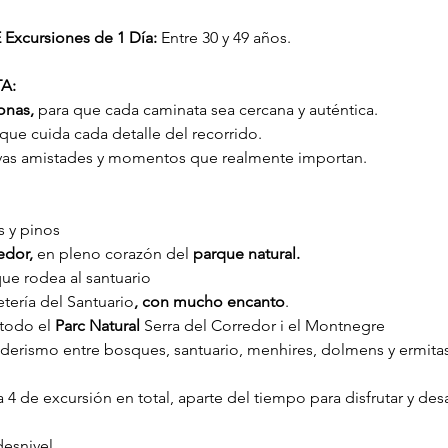
xcursiones de 1 Día:
 Entre 30 y 49 años.
A:
onas,
 para que cada caminata sea cercana y auténtica.
 que cuida cada detalle del recorrido.
vas amistades y momentos que realmente importan.
 y pinos
edor, 
en pleno corazón del 
parque natural.
ue rodea al santuario
tería del Santuario
, con mucho encanto
.
todo el 
Parc Natural
 Serra del Corredor i el Montnegre
enderismo entre bosques, santuario, menhires, dolmens y ermitas
a 4 de excursión en total, aparte del tiempo para disfrutar y de
desnivel.