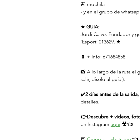
🎒 mochila
- y en el grupo de whatsapp
★ 
GUIA:
Jordi Calvo. Fundador y g
´Esport: 013629. ★
📱 + info: 671684858
📸 A lo largo de la ruta el
salir, díselo al guía ).
✔️2 días antes de la salid
detalles.
👉Descubre + videos, foto
en Instagram 
aquí
 🎥
👈
💬 
Grupo de whatsapp 
👈 