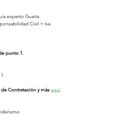
uía experto Guaita
onsabilidad Civil + Iva
de punto 1.
 1.
 de Contratación y más
aquí
enderismo