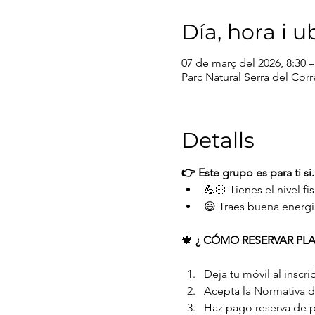
Día, hora i u
07 de març del 2026, 8:30 –
Parc Natural Serra del Cor
Detalls
👉 Este grupo es para ti si.
💪🏻 Tienes el nivel fí
😃 Traes buena energí
🍁 
¿ CÓMO RESERVAR PLAZ
Deja tu móvil al inscrib
Acepta la Normativa 
Haz pago reserva de p