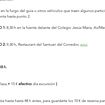
r en la furgo del guía u otros vehículos que traen algunos parti
enta hasta punto 2.
 1:
 8,30 h en la fuente delante del Colegio Jesús Maria, Av/Mer
 2:
 9,30 h, Restaurant del Santuari del Corredor, 
aquí
.
8 h.
plaza
+
 15 € 
efectivo
 día excursión 
)
isa hasta hasta 48 h antes, para guardarte los 10 € de reserva par