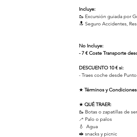
Incluye:
🥾 Excursión guiada por G
🔝 Seguro Accidentes, Resp
No Incluye:
- 7 € Coste Transporte des
DESCUENTO 10 € si:
- Traes coche desde Punto
★ 
Términos y Condiciones
★ 
QUÉ TRAER:
🥾 Botas o zapatillas de s
🦯 Palo o palos
💧  Agua
🥪 snacks y picnic