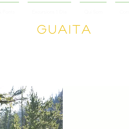
& Ponts
Excursions 1 Día
Qui Som
Con
Guaita
Senderisme en
Grup