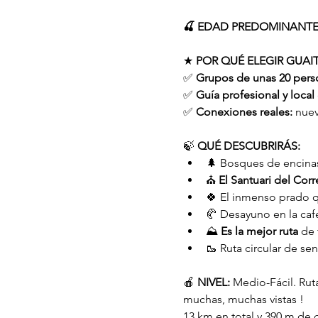
🍒 EDAD PREDOMINANTE E
★ 
POR QUÉ ELEGIR GUAIT
✅ 
Grupos de unas 20 pers
✅ 
Guía profesional y local
✅ 
Conexiones reales:
 nue
🍃 
QUÉ DESCUBRIRÁS:
🌲 Bosques de encinas
⛪️ 
El Santuari del Corr
🍀 El inmenso prado q
🥐 Desayuno en la cafe
⛰️ 
Es la mejor ruta
 de 
🥾 Ruta circular de s
🍎 
NIVEL:
 Medio-Fácil. Rut
muchas, muchas vistas !
13 km en total y 390 m de 