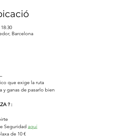
bicació
 18:30
redor, Barcelona
..
sico que exige la ruta
a y ganas de pasarlo bien
A ? :
irte
de Seguridad 
aquí
laxa de 10 €