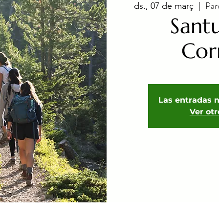
Par
ds., 07 de març
  |  
Santu
Cor
Las entradas n
Ver ot