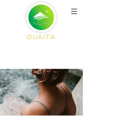
Guaita
Senderisme en
Grup