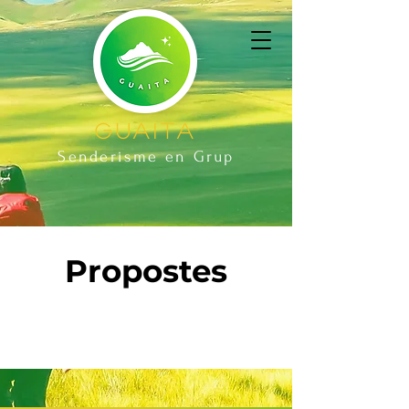
Guaita
Senderisme en
Grup
Propostes